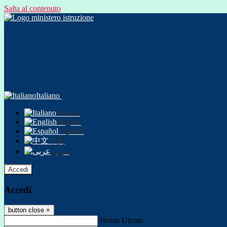
Salta al contenuto
Italiano
Italiano
English
Español
中文
عربى
Accedi
Accedi
button close
×
Nome Utente