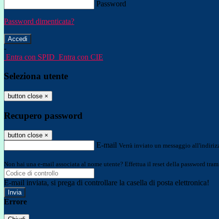
Password
Password dimenticata?
-
Entra con SPID
Entra con CIE
Seleziona utente
button close
×
Recupero password
button close
×
E-mail
Verrà inviato un messaggio all'indirizz
Non hai una e-mail associata al nome utente? Effettua il reset della password tram
E-mail inviata, si prega di controllare la casella di posta elettronica!
Errore