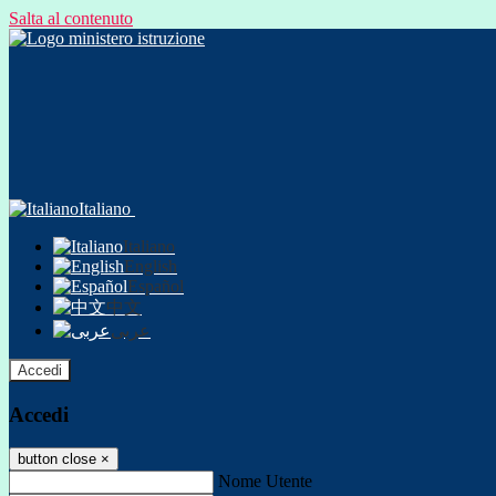
Salta al contenuto
Italiano
Italiano
English
Español
中文
عربى
Accedi
Accedi
button close
×
Nome Utente