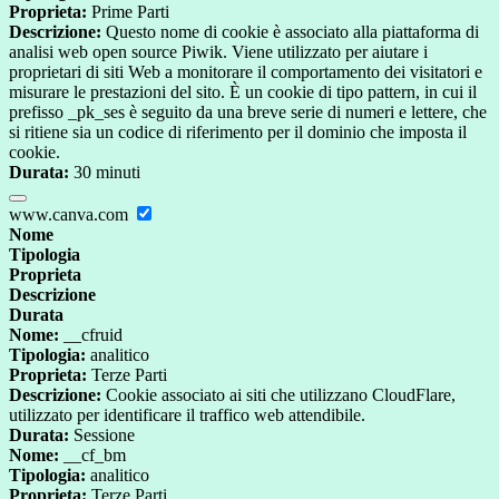
Proprieta:
Prime Parti
Descrizione:
Questo nome di cookie è associato alla piattaforma di
analisi web open source Piwik. Viene utilizzato per aiutare i
proprietari di siti Web a monitorare il comportamento dei visitatori e
misurare le prestazioni del sito. È un cookie di tipo pattern, in cui il
prefisso _pk_ses è seguito da una breve serie di numeri e lettere, che
si ritiene sia un codice di riferimento per il dominio che imposta il
cookie.
Durata:
30 minuti
www.canva.com
Nome
Tipologia
Proprieta
Descrizione
Durata
Nome:
__cfruid
Tipologia:
analitico
Proprieta:
Terze Parti
Descrizione:
Cookie associato ai siti che utilizzano CloudFlare,
utilizzato per identificare il traffico web attendibile.
Durata:
Sessione
Nome:
__cf_bm
Tipologia:
analitico
Proprieta:
Terze Parti