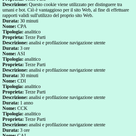
Descrizione:
Questo cookie viene utilizzato per distinguere tra
umani e bot. Ciò è vantaggioso per il sito Web, al fine di effettuare
rapporti validi sull'utilizzo del proprio sito Web.
Durata:
30 minuti
Nome:
CPA
Tipologia:
analitico
Proprieta:
Terze Parti
Descrizione:
analisi e profilazione navigazione utente
Durata:
3 ore
Nome:
ASI
Tipologia:
analitico
Proprieta:
Terze Parti
Descrizione:
analisi e profilazione navigazione utente
Durata:
30 minuti
Nome:
CDI
Tipologia:
analitico
Proprieta:
Terze Parti
Descrizione:
analisi e profilazione navigazione utente
Durata:
1 anno
Nome:
CCK
Tipologia:
analitico
Proprieta:
Terze Parti
Descrizione:
analisi e profilazione navigazione utente
Durata:
3 ore
Nome:
CAI