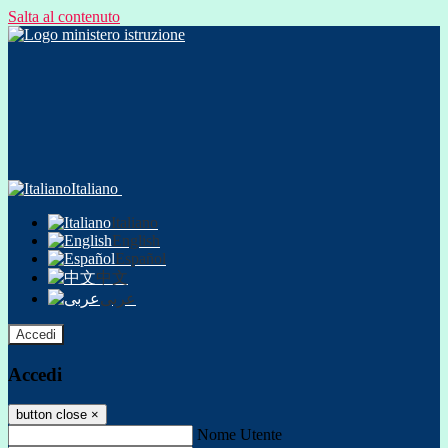
Salta al contenuto
Italiano
Italiano
English
Español
中文
عربى
Accedi
Accedi
button close
×
Nome Utente