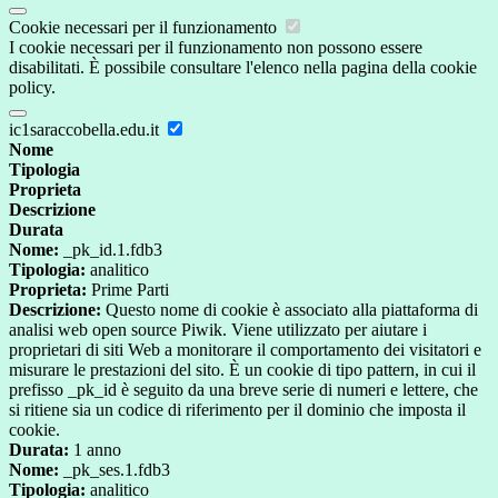
Cookie necessari per il funzionamento
I cookie necessari per il funzionamento non possono essere
disabilitati. È possibile consultare l'elenco nella pagina della cookie
policy.
ic1saraccobella.edu.it
Nome
Tipologia
Proprieta
Descrizione
Durata
Nome:
_pk_id.1.fdb3
Tipologia:
analitico
Proprieta:
Prime Parti
Descrizione:
Questo nome di cookie è associato alla piattaforma di
analisi web open source Piwik. Viene utilizzato per aiutare i
proprietari di siti Web a monitorare il comportamento dei visitatori e
misurare le prestazioni del sito. È un cookie di tipo pattern, in cui il
prefisso _pk_id è seguito da una breve serie di numeri e lettere, che
si ritiene sia un codice di riferimento per il dominio che imposta il
cookie.
Durata:
1 anno
Nome:
_pk_ses.1.fdb3
Tipologia:
analitico