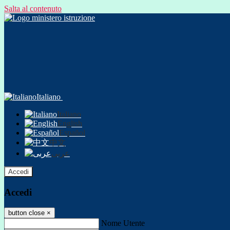
Salta al contenuto
Italiano
Italiano
English
Español
中文
عربى
Accedi
Accedi
button close
×
Nome Utente