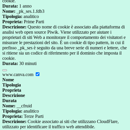
cookie.
Durata:
1 anno
Nome:
_pk_ses.1.fdb3
Tipologia:
analitico
Proprieta:
Prime Parti
Descrizione:
Questo nome di cookie è associato alla piattaforma di
analisi web open source Piwik. Viene utilizzato per aiutare i
proprietari di siti Web a monitorare il comportamento dei visitatori e
misurare le prestazioni del sito. È un cookie di tipo pattern, in cui il
prefisso _pk_ses è seguito da una breve serie di numeri e lettere, che
si ritiene sia un codice di riferimento per il dominio che imposta il
cookie.
Durata:
30 minuti
www.canva.com
Nome
Tipologia
Proprieta
Descrizione
Durata
Nome:
__cfruid
Tipologia:
analitico
Proprieta:
Terze Parti
Descrizione:
Cookie associato ai siti che utilizzano CloudFlare,
utilizzato per identificare il traffico web attendibile.