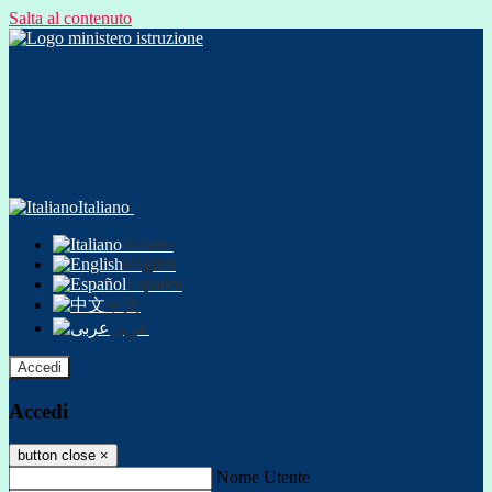
Salta al contenuto
Italiano
Italiano
English
Español
中文
عربى
Accedi
Accedi
button close
×
Nome Utente