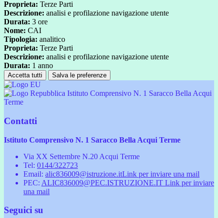
Proprieta:
Terze Parti
Descrizione:
analisi e profilazione navigazione utente
Durata:
3 ore
Nome:
CAI
Tipologia:
analitico
Proprieta:
Terze Parti
Descrizione:
analisi e profilazione navigazione utente
Durata:
1 anno
Accetta tutti
Salva le preferenze
Istituto Comprensivo N. 1 Saracco Bella Acqui
Terme
Contatti
Istituto Comprensivo N. 1 Saracco Bella Acqui Terme
Via XX Settembre N.20 Acqui Terme
Tel:
0144/322723
Email:
alic836009@istruzione.it
Link per inviare una mail
PEC:
ALIC836009@PEC.ISTRUZIONE.IT
Link per inviare
una mail
Seguici su