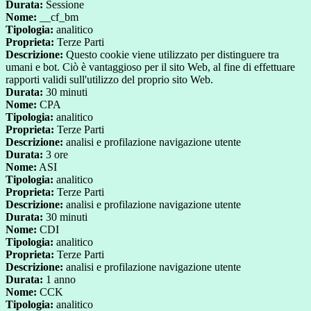
Durata:
Sessione
Nome:
__cf_bm
Tipologia:
analitico
Proprieta:
Terze Parti
Descrizione:
Questo cookie viene utilizzato per distinguere tra
umani e bot. Ciò è vantaggioso per il sito Web, al fine di effettuare
rapporti validi sull'utilizzo del proprio sito Web.
Durata:
30 minuti
Nome:
CPA
Tipologia:
analitico
Proprieta:
Terze Parti
Descrizione:
analisi e profilazione navigazione utente
Durata:
3 ore
Nome:
ASI
Tipologia:
analitico
Proprieta:
Terze Parti
Descrizione:
analisi e profilazione navigazione utente
Durata:
30 minuti
Nome:
CDI
Tipologia:
analitico
Proprieta:
Terze Parti
Descrizione:
analisi e profilazione navigazione utente
Durata:
1 anno
Nome:
CCK
Tipologia:
analitico