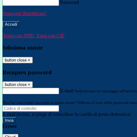
Password
Password dimenticata?
-
Entra con SPID
Entra con CIE
Seleziona utente
button close
×
Recupero password
button close
×
E-mail
Verrà inviato un messaggio all'indirizz
Non hai una e-mail associata al nome utente? Effettua il reset della password tram
E-mail inviata, si prega di controllare la casella di posta elettronica!
Errore