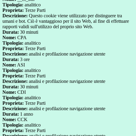
Tipologia:
analitico
Proprieta:
Terze Parti
Descrizione:
Questo cookie viene utilizzato per distinguere tra
umani e bot. Ciò è vantaggioso per il sito Web, al fine di effettuare
rapporti validi sull'utilizzo del proprio sito Web.
Durata:
30 minuti
Nome:
CPA
Tipologia:
analitico
Proprieta:
Terze Parti
Descrizione:
analisi e profilazione navigazione utente
Durata:
3 ore
Nome:
ASI
Tipologia:
analitico
Proprieta:
Terze Parti
Descrizione:
analisi e profilazione navigazione utente
Durata:
30 minuti
Nome:
CDI
Tipologia:
analitico
Proprieta:
Terze Parti
Descrizione:
analisi e profilazione navigazione utente
Durata:
1 anno
Nome:
CCK
Tipologia:
analitico
Proprieta:
Terze Parti
Descrizione:
analisi e profilazione navigazione utente