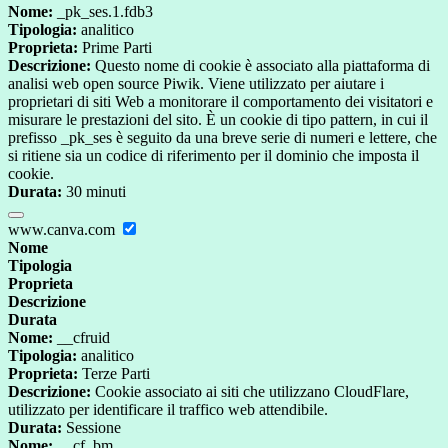
Nome:
_pk_ses.1.fdb3
Tipologia:
analitico
Proprieta:
Prime Parti
Descrizione:
Questo nome di cookie è associato alla piattaforma di
analisi web open source Piwik. Viene utilizzato per aiutare i
proprietari di siti Web a monitorare il comportamento dei visitatori e
misurare le prestazioni del sito. È un cookie di tipo pattern, in cui il
prefisso _pk_ses è seguito da una breve serie di numeri e lettere, che
si ritiene sia un codice di riferimento per il dominio che imposta il
cookie.
Durata:
30 minuti
www.canva.com
Nome
Tipologia
Proprieta
Descrizione
Durata
Nome:
__cfruid
Tipologia:
analitico
Proprieta:
Terze Parti
Descrizione:
Cookie associato ai siti che utilizzano CloudFlare,
utilizzato per identificare il traffico web attendibile.
Durata:
Sessione
Nome:
__cf_bm