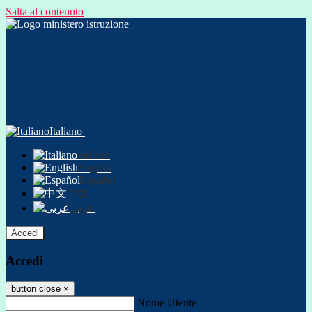
Salta al contenuto
Italiano
Italiano
English
Español
中文
عربى
Accedi
Accedi
button close
×
Nome Utente