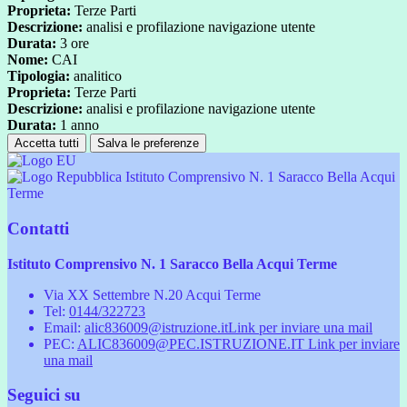
Proprieta:
Terze Parti
Descrizione:
analisi e profilazione navigazione utente
Durata:
3 ore
Nome:
CAI
Tipologia:
analitico
Proprieta:
Terze Parti
Descrizione:
analisi e profilazione navigazione utente
Durata:
1 anno
Accetta tutti
Salva le preferenze
Istituto Comprensivo N. 1 Saracco Bella Acqui
Terme
Contatti
Istituto Comprensivo N. 1 Saracco Bella Acqui Terme
Via XX Settembre N.20 Acqui Terme
Tel:
0144/322723
Email:
alic836009@istruzione.it
Link per inviare una mail
PEC:
ALIC836009@PEC.ISTRUZIONE.IT
Link per inviare
una mail
Seguici su