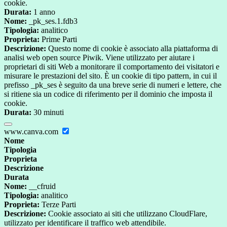
cookie.
Durata:
1 anno
Nome:
_pk_ses.1.fdb3
Tipologia:
analitico
Proprieta:
Prime Parti
Descrizione:
Questo nome di cookie è associato alla piattaforma di
analisi web open source Piwik. Viene utilizzato per aiutare i
proprietari di siti Web a monitorare il comportamento dei visitatori e
misurare le prestazioni del sito. È un cookie di tipo pattern, in cui il
prefisso _pk_ses è seguito da una breve serie di numeri e lettere, che
si ritiene sia un codice di riferimento per il dominio che imposta il
cookie.
Durata:
30 minuti
www.canva.com
Nome
Tipologia
Proprieta
Descrizione
Durata
Nome:
__cfruid
Tipologia:
analitico
Proprieta:
Terze Parti
Descrizione:
Cookie associato ai siti che utilizzano CloudFlare,
utilizzato per identificare il traffico web attendibile.