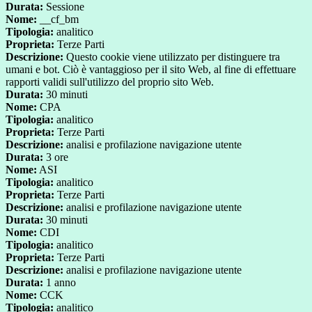
Durata:
Sessione
Nome:
__cf_bm
Tipologia:
analitico
Proprieta:
Terze Parti
Descrizione:
Questo cookie viene utilizzato per distinguere tra
umani e bot. Ciò è vantaggioso per il sito Web, al fine di effettuare
rapporti validi sull'utilizzo del proprio sito Web.
Durata:
30 minuti
Nome:
CPA
Tipologia:
analitico
Proprieta:
Terze Parti
Descrizione:
analisi e profilazione navigazione utente
Durata:
3 ore
Nome:
ASI
Tipologia:
analitico
Proprieta:
Terze Parti
Descrizione:
analisi e profilazione navigazione utente
Durata:
30 minuti
Nome:
CDI
Tipologia:
analitico
Proprieta:
Terze Parti
Descrizione:
analisi e profilazione navigazione utente
Durata:
1 anno
Nome:
CCK
Tipologia:
analitico