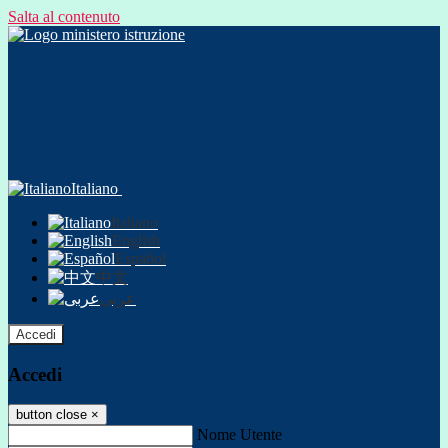
Salta al contenuto
Italiano
Italiano
English
Español
中文
عربى
Accedi
Accedi
button close
×
Nome Utente