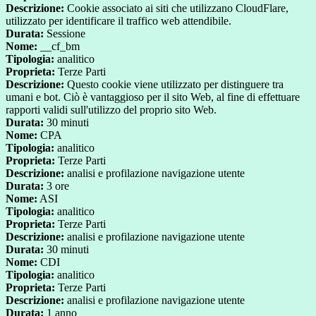
Descrizione:
Cookie associato ai siti che utilizzano CloudFlare,
utilizzato per identificare il traffico web attendibile.
Durata:
Sessione
Nome:
__cf_bm
Tipologia:
analitico
Proprieta:
Terze Parti
Descrizione:
Questo cookie viene utilizzato per distinguere tra
umani e bot. Ciò è vantaggioso per il sito Web, al fine di effettuare
rapporti validi sull'utilizzo del proprio sito Web.
Durata:
30 minuti
Nome:
CPA
Tipologia:
analitico
Proprieta:
Terze Parti
Descrizione:
analisi e profilazione navigazione utente
Durata:
3 ore
Nome:
ASI
Tipologia:
analitico
Proprieta:
Terze Parti
Descrizione:
analisi e profilazione navigazione utente
Durata:
30 minuti
Nome:
CDI
Tipologia:
analitico
Proprieta:
Terze Parti
Descrizione:
analisi e profilazione navigazione utente
Durata:
1 anno