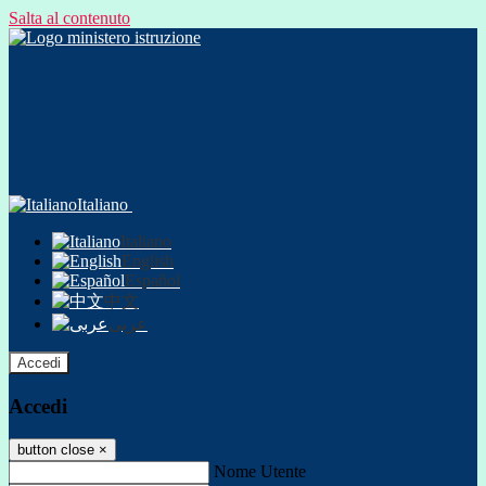
Salta al contenuto
Italiano
Italiano
English
Español
中文
عربى
Accedi
Accedi
button close
×
Nome Utente