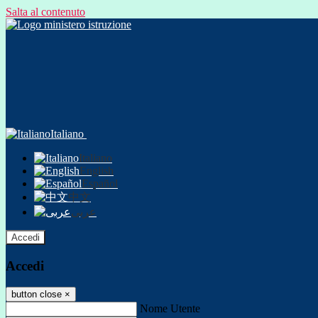
Salta al contenuto
Italiano
Italiano
English
Español
中文
عربى
Accedi
Accedi
button close
×
Nome Utente