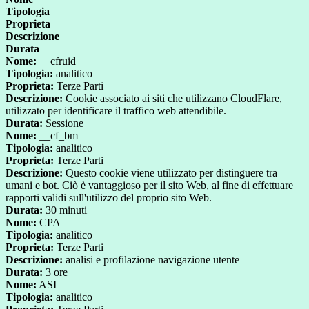
Tipologia
Proprieta
Descrizione
Durata
Nome:
__cfruid
Tipologia:
analitico
Proprieta:
Terze Parti
Descrizione:
Cookie associato ai siti che utilizzano CloudFlare,
utilizzato per identificare il traffico web attendibile.
Durata:
Sessione
Nome:
__cf_bm
Tipologia:
analitico
Proprieta:
Terze Parti
Descrizione:
Questo cookie viene utilizzato per distinguere tra
umani e bot. Ciò è vantaggioso per il sito Web, al fine di effettuare
rapporti validi sull'utilizzo del proprio sito Web.
Durata:
30 minuti
Nome:
CPA
Tipologia:
analitico
Proprieta:
Terze Parti
Descrizione:
analisi e profilazione navigazione utente
Durata:
3 ore
Nome:
ASI
Tipologia:
analitico