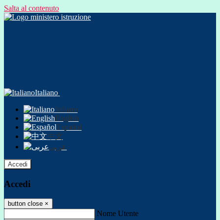
Salta al contenuto
Italiano
Italiano
English
Español
中文
عربى
Accedi
Accedi
button close
×
Nome Utente