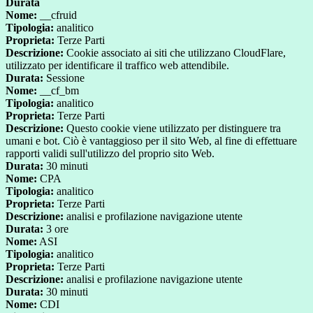
Durata
Nome:
__cfruid
Tipologia:
analitico
Proprieta:
Terze Parti
Descrizione:
Cookie associato ai siti che utilizzano CloudFlare,
utilizzato per identificare il traffico web attendibile.
Durata:
Sessione
Nome:
__cf_bm
Tipologia:
analitico
Proprieta:
Terze Parti
Descrizione:
Questo cookie viene utilizzato per distinguere tra
umani e bot. Ciò è vantaggioso per il sito Web, al fine di effettuare
rapporti validi sull'utilizzo del proprio sito Web.
Durata:
30 minuti
Nome:
CPA
Tipologia:
analitico
Proprieta:
Terze Parti
Descrizione:
analisi e profilazione navigazione utente
Durata:
3 ore
Nome:
ASI
Tipologia:
analitico
Proprieta:
Terze Parti
Descrizione:
analisi e profilazione navigazione utente
Durata:
30 minuti
Nome:
CDI