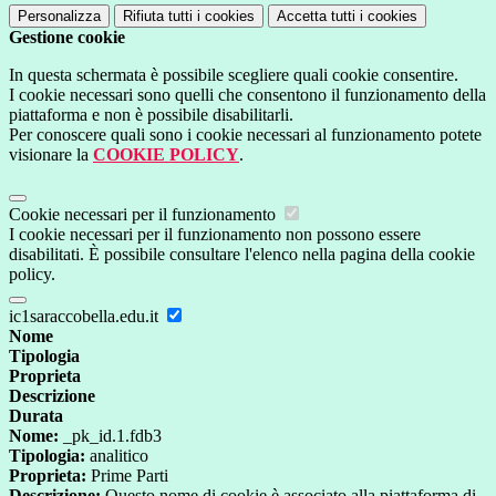
Personalizza
Rifiuta tutti
i cookies
Accetta tutti
i cookies
Gestione cookie
In questa schermata è possibile scegliere quali cookie consentire.
I cookie necessari sono quelli che consentono il funzionamento della
piattaforma e non è possibile disabilitarli.
Per conoscere quali sono i cookie necessari al funzionamento potete
visionare la
COOKIE POLICY
.
Cookie necessari per il funzionamento
I cookie necessari per il funzionamento non possono essere
disabilitati. È possibile consultare l'elenco nella pagina della cookie
policy.
ic1saraccobella.edu.it
Nome
Tipologia
Proprieta
Descrizione
Durata
Nome:
_pk_id.1.fdb3
Tipologia:
analitico
Proprieta:
Prime Parti
Descrizione:
Questo nome di cookie è associato alla piattaforma di