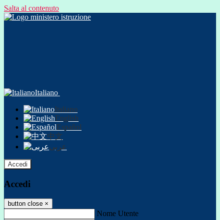
Salta al contenuto
Italiano
Italiano
English
Español
中文
عربى
Accedi
Accedi
button close
×
Nome Utente