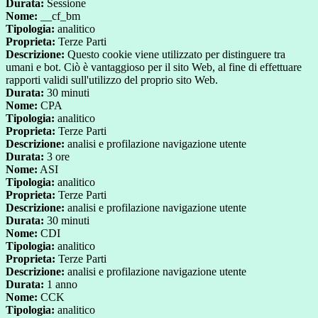
Durata:
Sessione
Nome:
__cf_bm
Tipologia:
analitico
Proprieta:
Terze Parti
Descrizione:
Questo cookie viene utilizzato per distinguere tra
umani e bot. Ciò è vantaggioso per il sito Web, al fine di effettuare
rapporti validi sull'utilizzo del proprio sito Web.
Durata:
30 minuti
Nome:
CPA
Tipologia:
analitico
Proprieta:
Terze Parti
Descrizione:
analisi e profilazione navigazione utente
Durata:
3 ore
Nome:
ASI
Tipologia:
analitico
Proprieta:
Terze Parti
Descrizione:
analisi e profilazione navigazione utente
Durata:
30 minuti
Nome:
CDI
Tipologia:
analitico
Proprieta:
Terze Parti
Descrizione:
analisi e profilazione navigazione utente
Durata:
1 anno
Nome:
CCK
Tipologia:
analitico