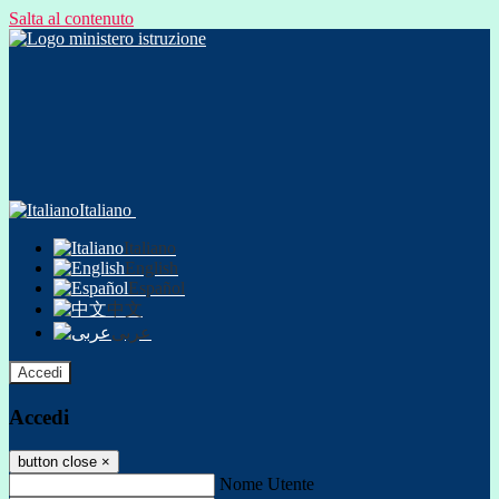
Salta al contenuto
Italiano
Italiano
English
Español
中文
عربى
Accedi
Accedi
button close
×
Nome Utente