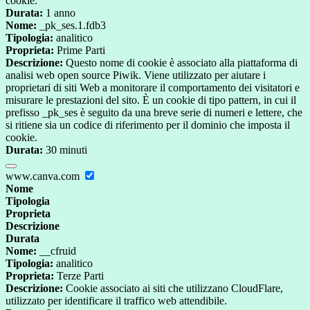
cookie.
Durata:
1 anno
Nome:
_pk_ses.1.fdb3
Tipologia:
analitico
Proprieta:
Prime Parti
Descrizione:
Questo nome di cookie è associato alla piattaforma di
analisi web open source Piwik. Viene utilizzato per aiutare i
proprietari di siti Web a monitorare il comportamento dei visitatori e
misurare le prestazioni del sito. È un cookie di tipo pattern, in cui il
prefisso _pk_ses è seguito da una breve serie di numeri e lettere, che
si ritiene sia un codice di riferimento per il dominio che imposta il
cookie.
Durata:
30 minuti
www.canva.com
Nome
Tipologia
Proprieta
Descrizione
Durata
Nome:
__cfruid
Tipologia:
analitico
Proprieta:
Terze Parti
Descrizione:
Cookie associato ai siti che utilizzano CloudFlare,
utilizzato per identificare il traffico web attendibile.