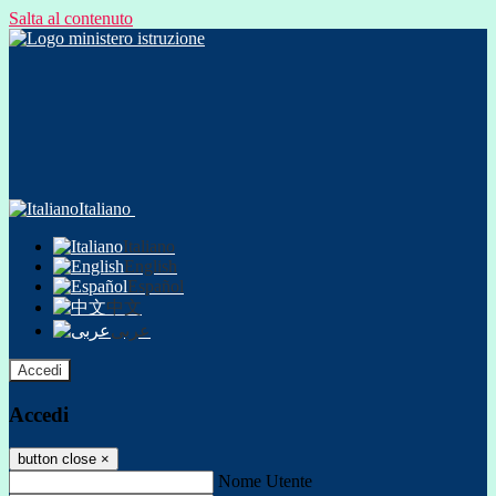
Salta al contenuto
Italiano
Italiano
English
Español
中文
عربى
Accedi
Accedi
button close
×
Nome Utente