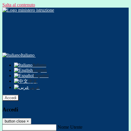
Salta al contenuto
Italiano
Italiano
English
Español
中文
عربى
Accedi
Accedi
button close
×
Nome Utente