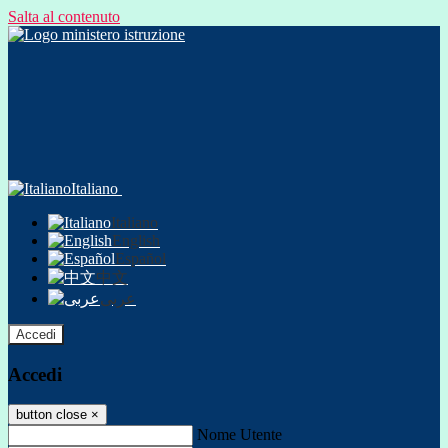
Salta al contenuto
Italiano
Italiano
English
Español
中文
عربى
Accedi
Accedi
button close
×
Nome Utente