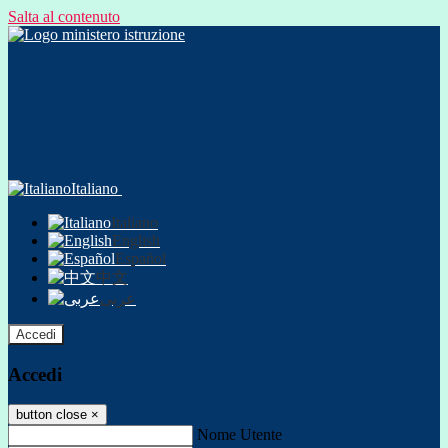
Salta al contenuto
Italiano
Italiano
English
Español
中文
عربى
Accedi
Accedi
button close
×
Nome Utente