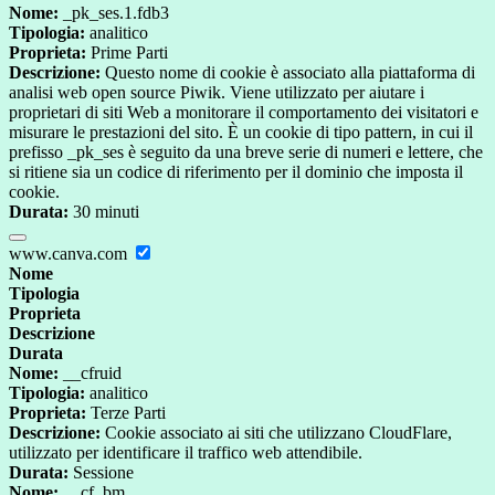
Nome:
_pk_ses.1.fdb3
Tipologia:
analitico
Proprieta:
Prime Parti
Descrizione:
Questo nome di cookie è associato alla piattaforma di
analisi web open source Piwik. Viene utilizzato per aiutare i
proprietari di siti Web a monitorare il comportamento dei visitatori e
misurare le prestazioni del sito. È un cookie di tipo pattern, in cui il
prefisso _pk_ses è seguito da una breve serie di numeri e lettere, che
si ritiene sia un codice di riferimento per il dominio che imposta il
cookie.
Durata:
30 minuti
www.canva.com
Nome
Tipologia
Proprieta
Descrizione
Durata
Nome:
__cfruid
Tipologia:
analitico
Proprieta:
Terze Parti
Descrizione:
Cookie associato ai siti che utilizzano CloudFlare,
utilizzato per identificare il traffico web attendibile.
Durata:
Sessione
Nome:
__cf_bm