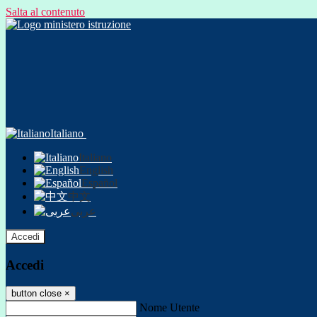
Salta al contenuto
Italiano
Italiano
English
Español
中文
عربى
Accedi
Accedi
button close
×
Nome Utente