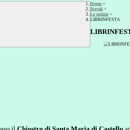
Home
>
Novità
>
Le notizie
>
LIBRINFESTA
LIBRINFES
esso il
Chiostro di Santa Maria di Castello
ad