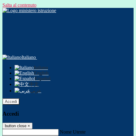
Salta al contenuto
Italiano
Italiano
English
Español
中文
عربى
Accedi
Accedi
button close
×
Nome Utente