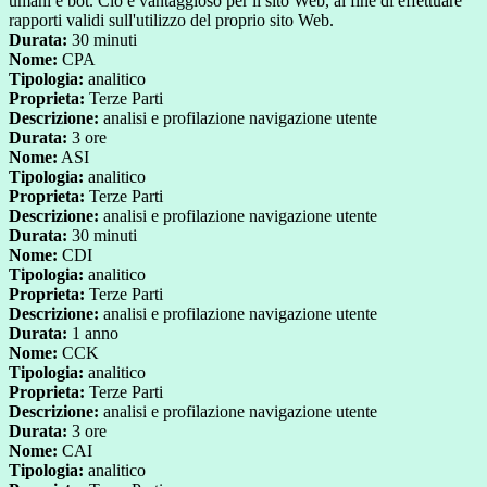
umani e bot. Ciò è vantaggioso per il sito Web, al fine di effettuare
rapporti validi sull'utilizzo del proprio sito Web.
Durata:
30 minuti
Nome:
CPA
Tipologia:
analitico
Proprieta:
Terze Parti
Descrizione:
analisi e profilazione navigazione utente
Durata:
3 ore
Nome:
ASI
Tipologia:
analitico
Proprieta:
Terze Parti
Descrizione:
analisi e profilazione navigazione utente
Durata:
30 minuti
Nome:
CDI
Tipologia:
analitico
Proprieta:
Terze Parti
Descrizione:
analisi e profilazione navigazione utente
Durata:
1 anno
Nome:
CCK
Tipologia:
analitico
Proprieta:
Terze Parti
Descrizione:
analisi e profilazione navigazione utente
Durata:
3 ore
Nome:
CAI
Tipologia:
analitico