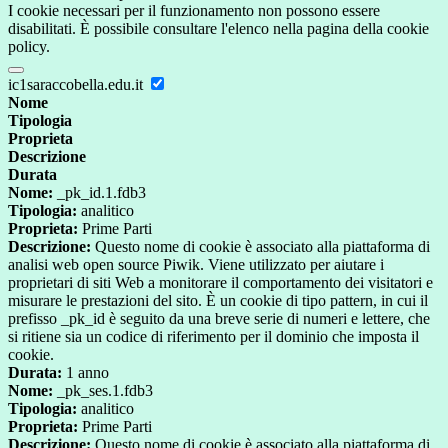
I cookie necessari per il funzionamento non possono essere
disabilitati. È possibile consultare l'elenco nella pagina della cookie
policy.
ic1saraccobella.edu.it
Nome
Tipologia
Proprieta
Descrizione
Durata
Nome:
_pk_id.1.fdb3
Tipologia:
analitico
Proprieta:
Prime Parti
Descrizione:
Questo nome di cookie è associato alla piattaforma di
analisi web open source Piwik. Viene utilizzato per aiutare i
proprietari di siti Web a monitorare il comportamento dei visitatori e
misurare le prestazioni del sito. È un cookie di tipo pattern, in cui il
prefisso _pk_id è seguito da una breve serie di numeri e lettere, che
si ritiene sia un codice di riferimento per il dominio che imposta il
cookie.
Durata:
1 anno
Nome:
_pk_ses.1.fdb3
Tipologia:
analitico
Proprieta:
Prime Parti
Descrizione:
Questo nome di cookie è associato alla piattaforma di