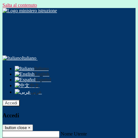
Salta al contenuto
Italiano
Italiano
English
Español
中文
عربى
Accedi
Accedi
button close
×
Nome Utente