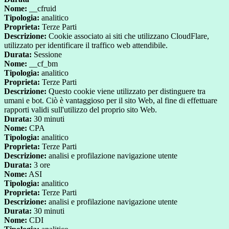
Nome:
__cfruid
Tipologia:
analitico
Proprieta:
Terze Parti
Descrizione:
Cookie associato ai siti che utilizzano CloudFlare,
utilizzato per identificare il traffico web attendibile.
Durata:
Sessione
Nome:
__cf_bm
Tipologia:
analitico
Proprieta:
Terze Parti
Descrizione:
Questo cookie viene utilizzato per distinguere tra
umani e bot. Ciò è vantaggioso per il sito Web, al fine di effettuare
rapporti validi sull'utilizzo del proprio sito Web.
Durata:
30 minuti
Nome:
CPA
Tipologia:
analitico
Proprieta:
Terze Parti
Descrizione:
analisi e profilazione navigazione utente
Durata:
3 ore
Nome:
ASI
Tipologia:
analitico
Proprieta:
Terze Parti
Descrizione:
analisi e profilazione navigazione utente
Durata:
30 minuti
Nome:
CDI