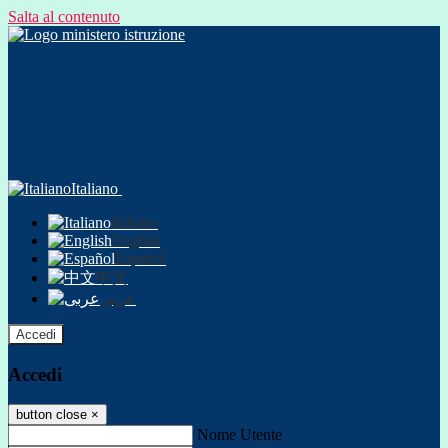
Salta al contenuto
Italiano
Italiano
English
Español
中文
عربى
Accedi
Accedi
button close
×
Nome Utente