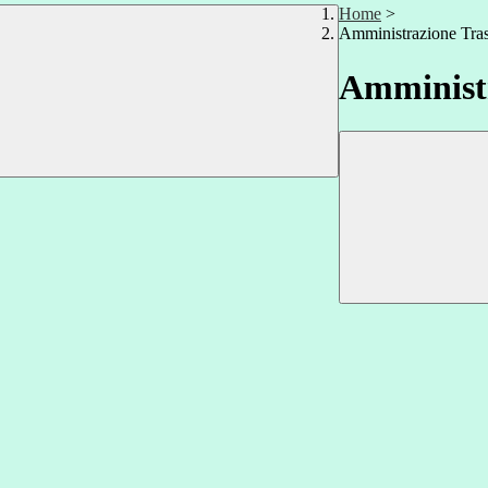
Home
>
Amministrazione Tra
Amministr