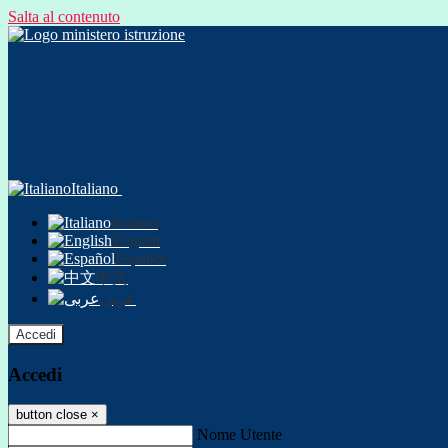
Salta al contenuto
Italiano
Italiano
English
Español
中文
عربى
Accedi
Accedi
button close
×
Nome Utente