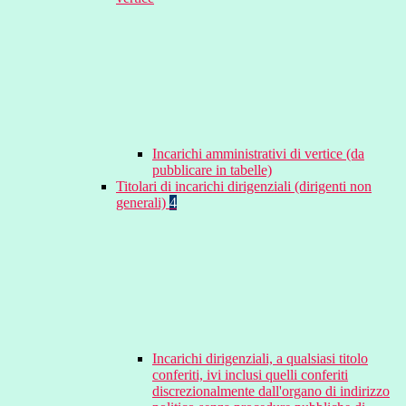
Incarichi amministrativi di vertice (da
pubblicare in tabelle)
Titolari di incarichi dirigenziali (dirigenti non
generali)
4
Incarichi dirigenziali, a qualsiasi titolo
conferiti, ivi inclusi quelli conferiti
discrezionalmente dall'organo di indirizzo