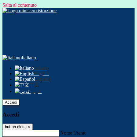
Salta al contenuto
Italiano
Italiano
English
Español
中文
عربى
Accedi
Accedi
button close
×
Nome Utente