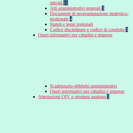
attività
11
Atti amministrativi generali
3
Documenti di programmazione strategico-
gestionale
4
Statuti e leggi regionali
Codice disciplinare e codice di condotta
3
Oneri informativi per cittadini e imprese
Scadenzario obblighi amministrativi
Oneri informativi per cittadini e imprese
Attestazioni OIV o struttura analoga
2