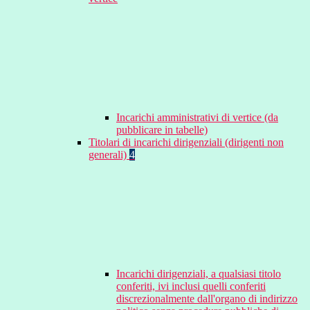
Incarichi amministrativi di vertice (da
pubblicare in tabelle)
Titolari di incarichi dirigenziali (dirigenti non
generali)
4
Incarichi dirigenziali, a qualsiasi titolo
conferiti, ivi inclusi quelli conferiti
discrezionalmente dall'organo di indirizzo