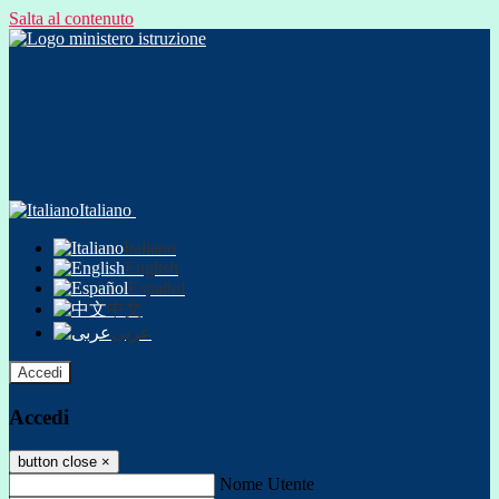
Salta al contenuto
Italiano
Italiano
English
Español
中文
عربى
Accedi
Accedi
button close
×
Nome Utente