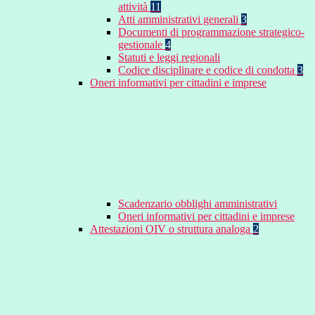
attività
11
Atti amministrativi generali
3
Documenti di programmazione strategico-
gestionale
4
Statuti e leggi regionali
Codice disciplinare e codice di condotta
3
Oneri informativi per cittadini e imprese
Scadenzario obblighi amministrativi
Oneri informativi per cittadini e imprese
Attestazioni OIV o struttura analoga
2