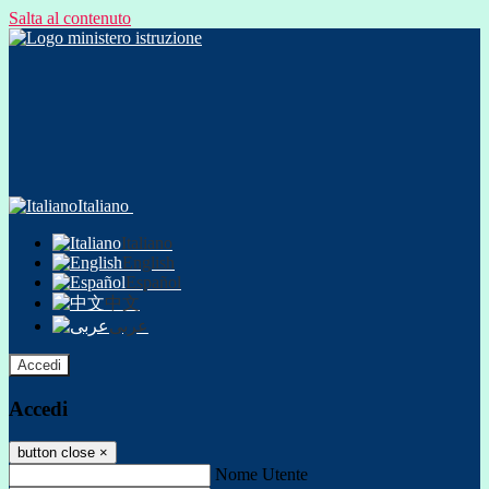
Salta al contenuto
Italiano
Italiano
English
Español
中文
عربى
Accedi
Accedi
button close
×
Nome Utente