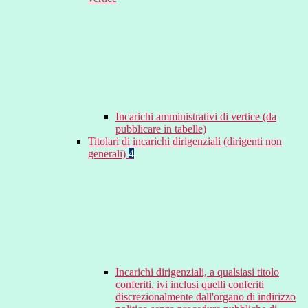
Incarichi amministrativi di vertice (da
pubblicare in tabelle)
Titolari di incarichi dirigenziali (dirigenti non
generali)
4
Incarichi dirigenziali, a qualsiasi titolo
conferiti, ivi inclusi quelli conferiti
discrezionalmente dall'organo di indirizzo