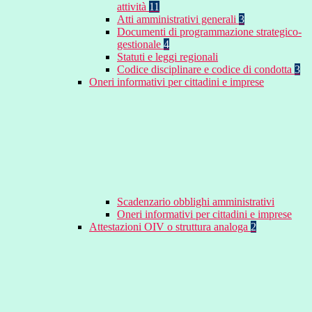
attività
11
Atti amministrativi generali
3
Documenti di programmazione strategico-
gestionale
4
Statuti e leggi regionali
Codice disciplinare e codice di condotta
3
Oneri informativi per cittadini e imprese
Scadenzario obblighi amministrativi
Oneri informativi per cittadini e imprese
Attestazioni OIV o struttura analoga
2