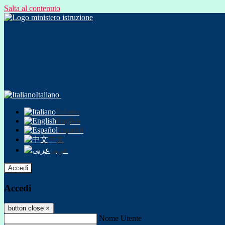
Salta al contenuto
Italiano
Italiano
English
Español
中文
عربى
Accedi
Accedi
button close
×
Nome Utente