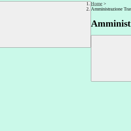
Home
>
Amministrazione Tra
Amministr