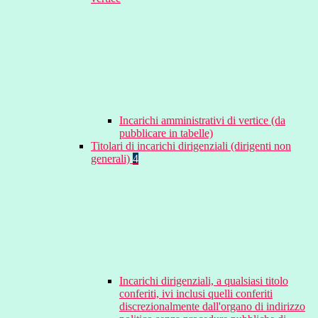
Incarichi amministrativi di vertice (da
pubblicare in tabelle)
Titolari di incarichi dirigenziali (dirigenti non
generali)
4
Incarichi dirigenziali, a qualsiasi titolo
conferiti, ivi inclusi quelli conferiti
discrezionalmente dall'organo di indirizzo