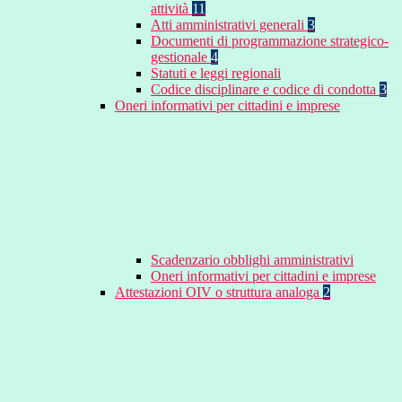
attività
11
Atti amministrativi generali
3
Documenti di programmazione strategico-
gestionale
4
Statuti e leggi regionali
Codice disciplinare e codice di condotta
3
Oneri informativi per cittadini e imprese
Scadenzario obblighi amministrativi
Oneri informativi per cittadini e imprese
Attestazioni OIV o struttura analoga
2