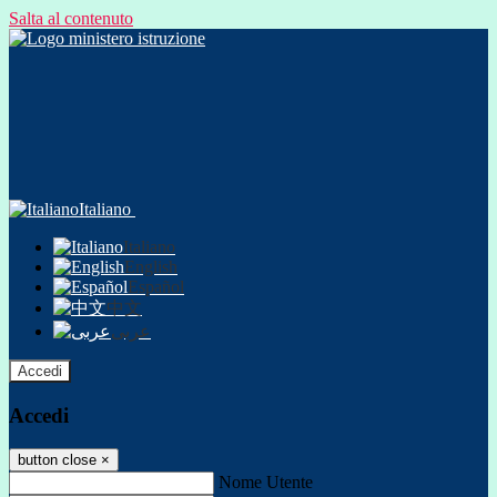
Salta al contenuto
Italiano
Italiano
English
Español
中文
عربى
Accedi
Accedi
button close
×
Nome Utente