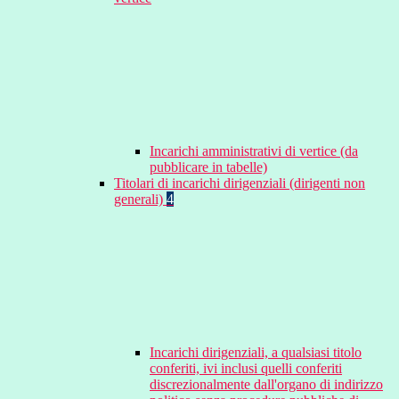
Incarichi amministrativi di vertice (da
pubblicare in tabelle)
Titolari di incarichi dirigenziali (dirigenti non
generali)
4
Incarichi dirigenziali, a qualsiasi titolo
conferiti, ivi inclusi quelli conferiti
discrezionalmente dall'organo di indirizzo