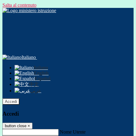
Salta al contenuto
Italiano
Italiano
English
Español
中文
عربى
Accedi
Accedi
button close
×
Nome Utente