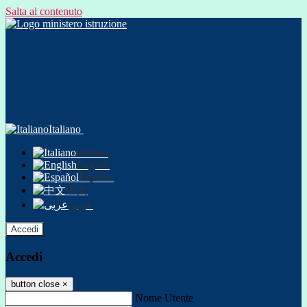
Salta al contenuto
Italiano
Italiano
English
Español
中文
عربى
Accedi
Accedi
button close
×
Nome Utente