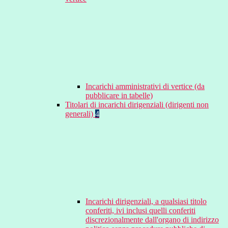
Incarichi amministrativi di vertice (da
pubblicare in tabelle)
Titolari di incarichi dirigenziali (dirigenti non
generali)
4
Incarichi dirigenziali, a qualsiasi titolo
conferiti, ivi inclusi quelli conferiti
discrezionalmente dall'organo di indirizzo