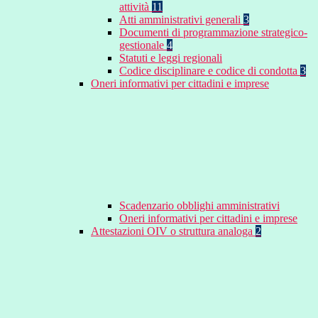
attività
11
Atti amministrativi generali
3
Documenti di programmazione strategico-
gestionale
4
Statuti e leggi regionali
Codice disciplinare e codice di condotta
3
Oneri informativi per cittadini e imprese
Scadenzario obblighi amministrativi
Oneri informativi per cittadini e imprese
Attestazioni OIV o struttura analoga
2