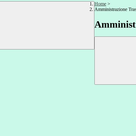
Home
>
Amministrazione Tra
Amministr