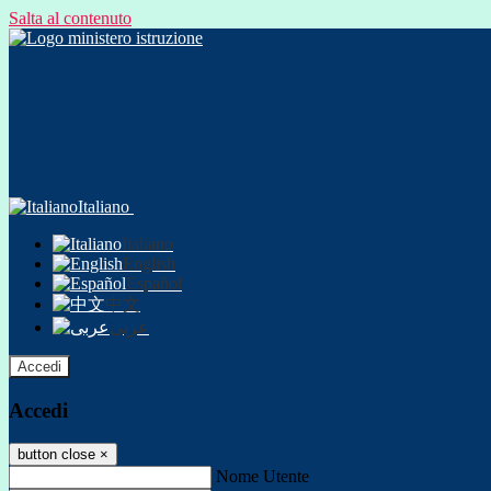
Salta al contenuto
Italiano
Italiano
English
Español
中文
عربى
Accedi
Accedi
button close
×
Nome Utente