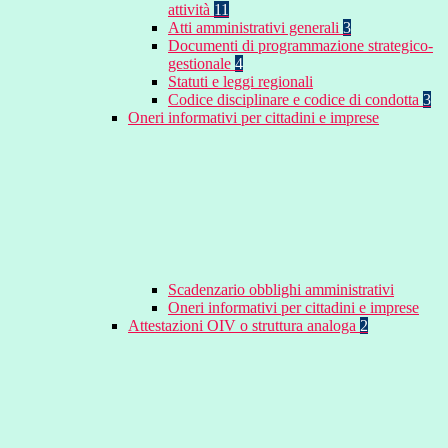
attività
11
Atti amministrativi generali
3
Documenti di programmazione strategico-
gestionale
4
Statuti e leggi regionali
Codice disciplinare e codice di condotta
3
Oneri informativi per cittadini e imprese
Scadenzario obblighi amministrativi
Oneri informativi per cittadini e imprese
Attestazioni OIV o struttura analoga
2