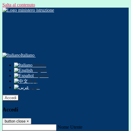
Salta al contenuto
Italiano
Italiano
English
Español
中文
عربى
Accedi
Accedi
button close
×
Nome Utente