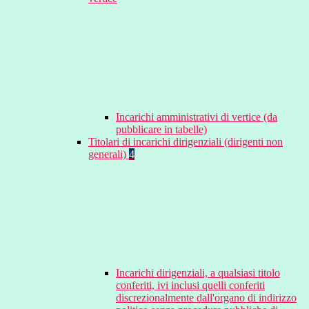
Incarichi amministrativi di vertice (da
pubblicare in tabelle)
Titolari di incarichi dirigenziali (dirigenti non
generali)
4
Incarichi dirigenziali, a qualsiasi titolo
conferiti, ivi inclusi quelli conferiti
discrezionalmente dall'organo di indirizzo