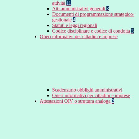
attività
11
Atti amministrativi generali
3
Documenti di programmazione strategico-
gestionale
4
Statuti e leggi regionali
Codice disciplinare e codice di condotta
3
Oneri informativi per cittadini e imprese
Scadenzario obblighi amministrativi
Oneri informativi per cittadini e imprese
Attestazioni OIV o struttura analoga
2