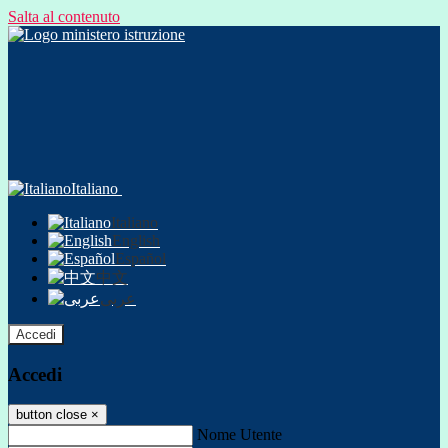
Salta al contenuto
Italiano
Italiano
English
Español
中文
عربى
Accedi
Accedi
button close
×
Nome Utente