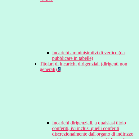
Incarichi amministrativi di vertice (da
pubblicare in tabelle)
Titolari di incarichi dirigenziali (dirigenti non
generali)
4
Incarichi dirigenziali, a qualsiasi titolo
conferiti, ivi inclusi quelli conferiti
discrezionalmente dall'organo di indirizzo