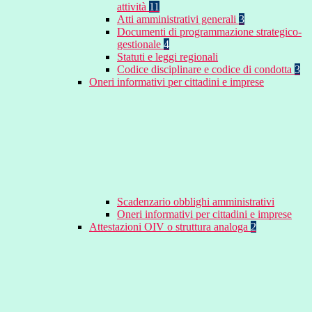
attività
11
Atti amministrativi generali
3
Documenti di programmazione strategico-
gestionale
4
Statuti e leggi regionali
Codice disciplinare e codice di condotta
3
Oneri informativi per cittadini e imprese
Scadenzario obblighi amministrativi
Oneri informativi per cittadini e imprese
Attestazioni OIV o struttura analoga
2