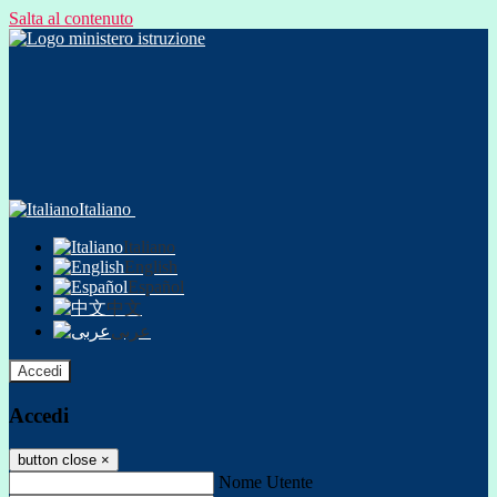
Salta al contenuto
Italiano
Italiano
English
Español
中文
عربى
Accedi
Accedi
button close
×
Nome Utente