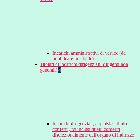
Incarichi amministrativi di vertice (da
pubblicare in tabelle)
Titolari di incarichi dirigenziali (dirigenti non
generali)
4
Incarichi dirigenziali, a qualsiasi titolo
conferiti, ivi inclusi quelli conferiti
discrezionalmente dall'organo di indirizzo