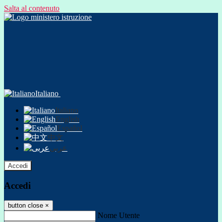
Salta al contenuto
Italiano
Italiano
English
Español
中文
عربى
Accedi
Accedi
button close
×
Nome Utente