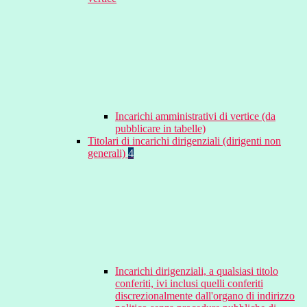
Incarichi amministrativi di vertice (da
pubblicare in tabelle)
Titolari di incarichi dirigenziali (dirigenti non
generali)
4
Incarichi dirigenziali, a qualsiasi titolo
conferiti, ivi inclusi quelli conferiti
discrezionalmente dall'organo di indirizzo