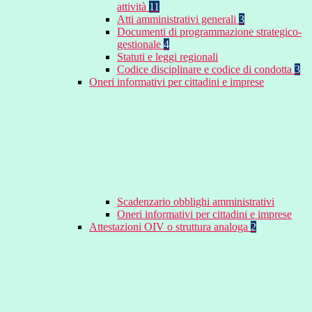
attività
11
Atti amministrativi generali
3
Documenti di programmazione strategico-
gestionale
4
Statuti e leggi regionali
Codice disciplinare e codice di condotta
3
Oneri informativi per cittadini e imprese
Scadenzario obblighi amministrativi
Oneri informativi per cittadini e imprese
Attestazioni OIV o struttura analoga
2