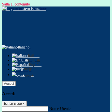
Salta al contenuto
Italiano
Italiano
English
Español
中文
عربى
Accedi
Accedi
button close
×
Nome Utente