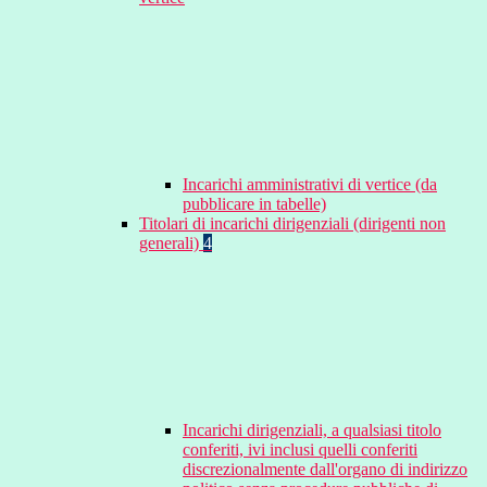
Incarichi amministrativi di vertice (da
pubblicare in tabelle)
Titolari di incarichi dirigenziali (dirigenti non
generali)
4
Incarichi dirigenziali, a qualsiasi titolo
conferiti, ivi inclusi quelli conferiti
discrezionalmente dall'organo di indirizzo