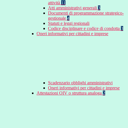
attività
11
Atti amministrativi generali
3
Documenti di programmazione strategico-
gestionale
4
Statuti e leggi regionali
Codice disciplinare e codice di condotta
3
Oneri informativi per cittadini e imprese
Scadenzario obblighi amministrativi
Oneri informativi per cittadini e imprese
Attestazioni OIV o struttura analoga
2