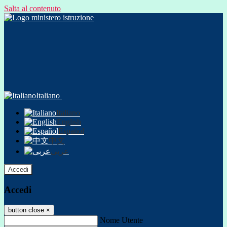
Salta al contenuto
Italiano
Italiano
English
Español
中文
عربى
Accedi
Accedi
button close
×
Nome Utente