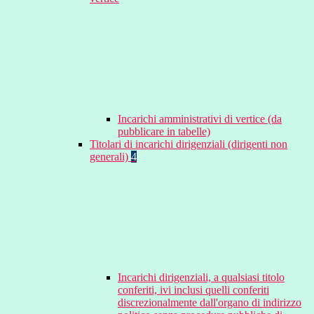
Incarichi amministrativi di vertice (da
pubblicare in tabelle)
Titolari di incarichi dirigenziali (dirigenti non
generali)
4
Incarichi dirigenziali, a qualsiasi titolo
conferiti, ivi inclusi quelli conferiti
discrezionalmente dall'organo di indirizzo