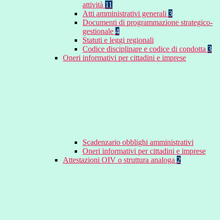
attività
11
Atti amministrativi generali
3
Documenti di programmazione strategico-
gestionale
4
Statuti e leggi regionali
Codice disciplinare e codice di condotta
3
Oneri informativi per cittadini e imprese
Scadenzario obblighi amministrativi
Oneri informativi per cittadini e imprese
Attestazioni OIV o struttura analoga
2