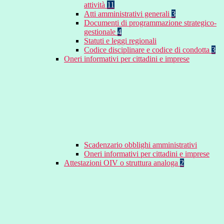
attività
11
Atti amministrativi generali
3
Documenti di programmazione strategico-
gestionale
4
Statuti e leggi regionali
Codice disciplinare e codice di condotta
3
Oneri informativi per cittadini e imprese
Scadenzario obblighi amministrativi
Oneri informativi per cittadini e imprese
Attestazioni OIV o struttura analoga
2