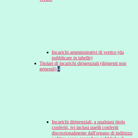
Incarichi amministrativi di vertice (da
pubblicare in tabelle)
Titolari di incarichi dirigenziali (dirigenti non
generali)
4
Incarichi dirigenziali, a qualsiasi titolo
conferiti, ivi inclusi quelli conferiti
discrezionalmente dall'organo di indirizzo