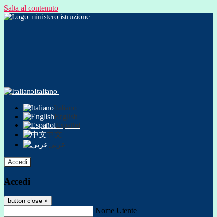
Salta al contenuto
Italiano
Italiano
English
Español
中文
عربى
Accedi
Accedi
button close
×
Nome Utente