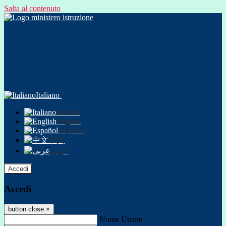
Salta al contenuto
Italiano
Italiano
English
Español
中文
عربى
Accedi
Accedi
button close
×
Nome Utente