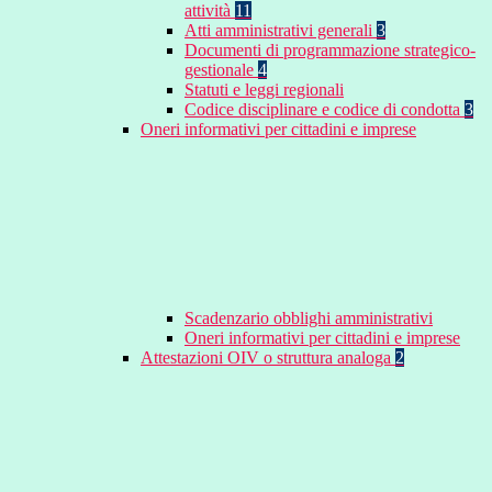
attività
11
Atti amministrativi generali
3
Documenti di programmazione strategico-
gestionale
4
Statuti e leggi regionali
Codice disciplinare e codice di condotta
3
Oneri informativi per cittadini e imprese
Scadenzario obblighi amministrativi
Oneri informativi per cittadini e imprese
Attestazioni OIV o struttura analoga
2