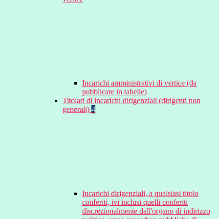
Incarichi amministrativi di vertice (da
pubblicare in tabelle)
Titolari di incarichi dirigenziali (dirigenti non
generali)
4
Incarichi dirigenziali, a qualsiasi titolo
conferiti, ivi inclusi quelli conferiti
discrezionalmente dall'organo di indirizzo