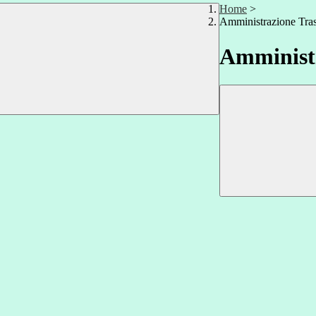
Home
>
Amministrazione Tra
Amministr