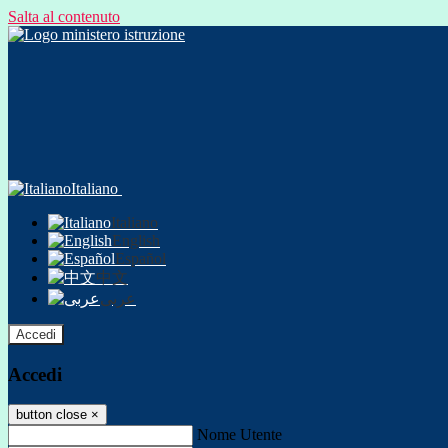
Salta al contenuto
Italiano
Italiano
English
Español
中文
عربى
Accedi
Accedi
button close
×
Nome Utente