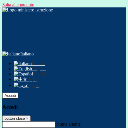
Salta al contenuto
Italiano
Italiano
English
Español
中文
عربى
Accedi
Accedi
button close
×
Nome Utente