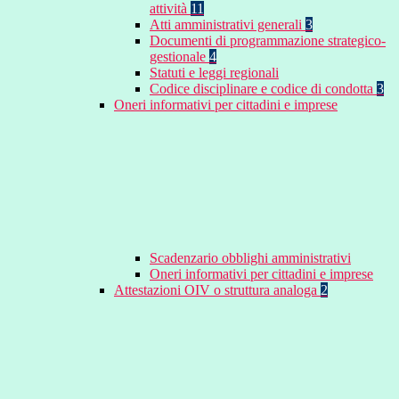
attività
11
Atti amministrativi generali
3
Documenti di programmazione strategico-
gestionale
4
Statuti e leggi regionali
Codice disciplinare e codice di condotta
3
Oneri informativi per cittadini e imprese
Scadenzario obblighi amministrativi
Oneri informativi per cittadini e imprese
Attestazioni OIV o struttura analoga
2