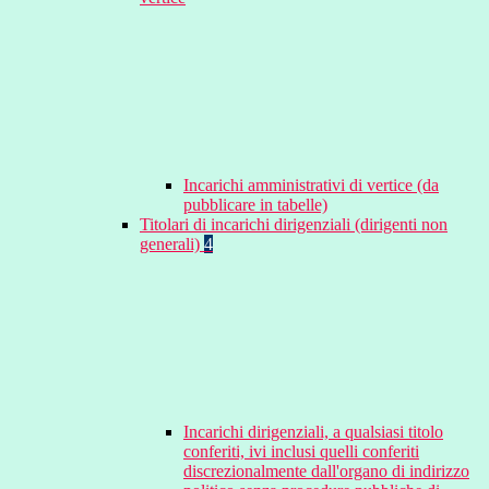
Incarichi amministrativi di vertice (da
pubblicare in tabelle)
Titolari di incarichi dirigenziali (dirigenti non
generali)
4
Incarichi dirigenziali, a qualsiasi titolo
conferiti, ivi inclusi quelli conferiti
discrezionalmente dall'organo di indirizzo