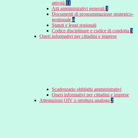
attività
11
Atti amministrativi generali
3
Documenti di programmazione strategico-
gestionale
4
Statuti e leggi regionali
Codice disciplinare e codice di condotta
3
Oneri informativi per cittadini e imprese
Scadenzario obblighi amministrativi
Oneri informativi per cittadini e imprese
Attestazioni OIV o struttura analoga
2