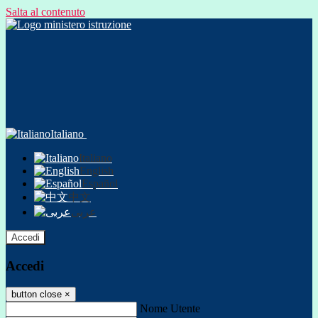
Salta al contenuto
Italiano
Italiano
English
Español
中文
عربى
Accedi
Accedi
button close
×
Nome Utente