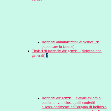
Incarichi amministrativi di vertice (da
pubblicare in tabelle)
Titolari di incarichi dirigenziali (dirigenti non
generali)
4
Incarichi dirigenziali, a qualsiasi titolo
conferiti, ivi inclusi quelli conferiti
discrezionalmente dall'organo di indirizzo