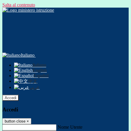
Salta al contenuto
Italiano
Italiano
English
Español
中文
عربى
Accedi
Accedi
button close
×
Nome Utente