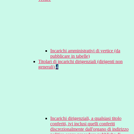
Incarichi amministrativi di vertice (da
pubblicare in tabelle)
Titolari di incarichi dirigenziali (dirigenti non
generali)
4
Incarichi dirigenziali, a qualsiasi titolo
conferiti, ivi inclusi quelli conferiti
discrezionalmente dall'organo di indirizzo