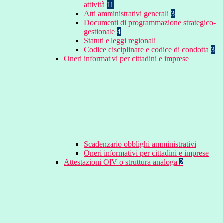
attività
11
Atti amministrativi generali
3
Documenti di programmazione strategico-
gestionale
4
Statuti e leggi regionali
Codice disciplinare e codice di condotta
3
Oneri informativi per cittadini e imprese
Scadenzario obblighi amministrativi
Oneri informativi per cittadini e imprese
Attestazioni OIV o struttura analoga
2