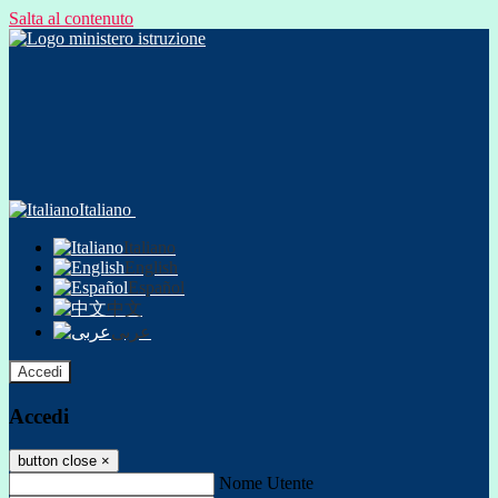
Salta al contenuto
Italiano
Italiano
English
Español
中文
عربى
Accedi
Accedi
button close
×
Nome Utente