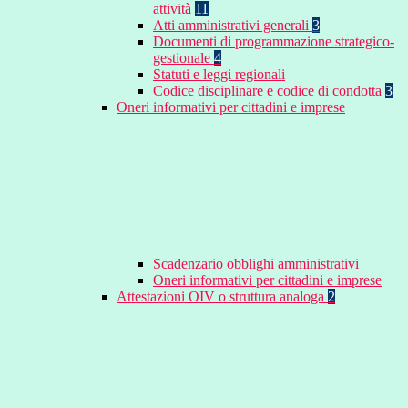
attività
11
Atti amministrativi generali
3
Documenti di programmazione strategico-
gestionale
4
Statuti e leggi regionali
Codice disciplinare e codice di condotta
3
Oneri informativi per cittadini e imprese
Scadenzario obblighi amministrativi
Oneri informativi per cittadini e imprese
Attestazioni OIV o struttura analoga
2