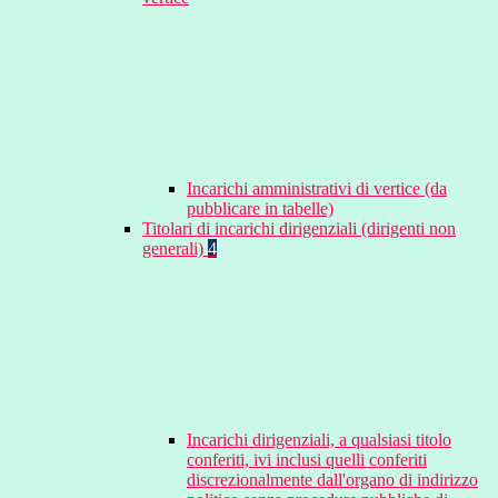
Incarichi amministrativi di vertice (da
pubblicare in tabelle)
Titolari di incarichi dirigenziali (dirigenti non
generali)
4
Incarichi dirigenziali, a qualsiasi titolo
conferiti, ivi inclusi quelli conferiti
discrezionalmente dall'organo di indirizzo