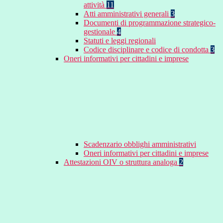
attività
11
Atti amministrativi generali
3
Documenti di programmazione strategico-
gestionale
4
Statuti e leggi regionali
Codice disciplinare e codice di condotta
3
Oneri informativi per cittadini e imprese
Scadenzario obblighi amministrativi
Oneri informativi per cittadini e imprese
Attestazioni OIV o struttura analoga
2