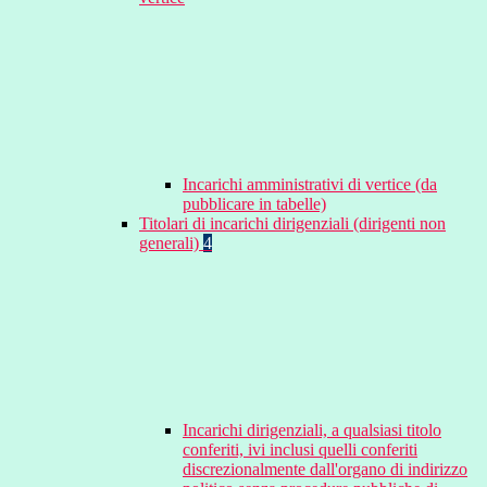
Incarichi amministrativi di vertice (da
pubblicare in tabelle)
Titolari di incarichi dirigenziali (dirigenti non
generali)
4
Incarichi dirigenziali, a qualsiasi titolo
conferiti, ivi inclusi quelli conferiti
discrezionalmente dall'organo di indirizzo