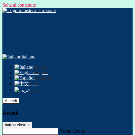
Salta al contenuto
Italiano
Italiano
English
Español
中文
عربى
Accedi
Accedi
button close
×
Nome Utente