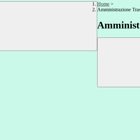
Home
>
Amministrazione Tra
Amministr