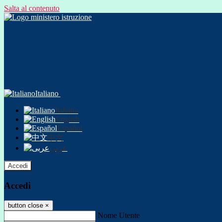
Salta al contenuto
Italiano
Italiano
English
Español
中文
عربى
Accedi
Accedi
button close
×
Nome Utente