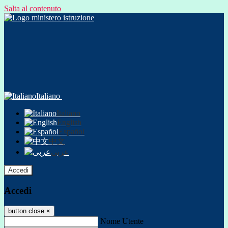
Salta al contenuto
Italiano
Italiano
English
Español
中文
عربى
Accedi
Accedi
button close
×
Nome Utente