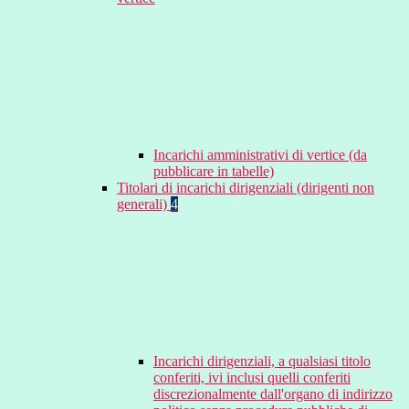
Incarichi amministrativi di vertice (da
pubblicare in tabelle)
Titolari di incarichi dirigenziali (dirigenti non
generali)
4
Incarichi dirigenziali, a qualsiasi titolo
conferiti, ivi inclusi quelli conferiti
discrezionalmente dall'organo di indirizzo