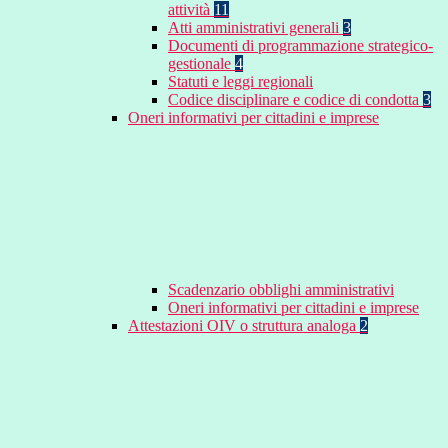
attività
11
Atti amministrativi generali
3
Documenti di programmazione strategico-
gestionale
4
Statuti e leggi regionali
Codice disciplinare e codice di condotta
3
Oneri informativi per cittadini e imprese
Scadenzario obblighi amministrativi
Oneri informativi per cittadini e imprese
Attestazioni OIV o struttura analoga
2