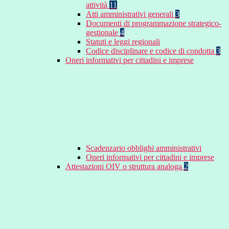
attività
11
Atti amministrativi generali
3
Documenti di programmazione strategico-
gestionale
4
Statuti e leggi regionali
Codice disciplinare e codice di condotta
3
Oneri informativi per cittadini e imprese
Scadenzario obblighi amministrativi
Oneri informativi per cittadini e imprese
Attestazioni OIV o struttura analoga
2