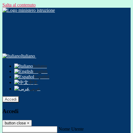
Salta al contenuto
Italiano
Italiano
English
Español
中文
عربى
Accedi
Accedi
button close
×
Nome Utente