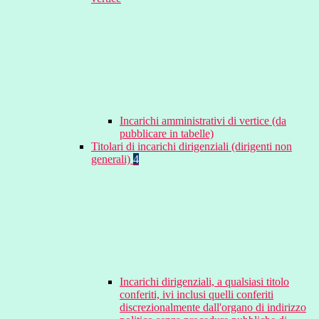
Incarichi amministrativi di vertice (da
pubblicare in tabelle)
Titolari di incarichi dirigenziali (dirigenti non
generali)
4
Incarichi dirigenziali, a qualsiasi titolo
conferiti, ivi inclusi quelli conferiti
discrezionalmente dall'organo di indirizzo