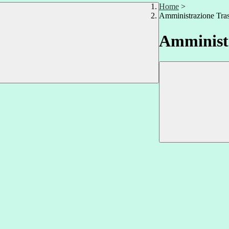
Home
>
Amministrazione Tra
Amministr