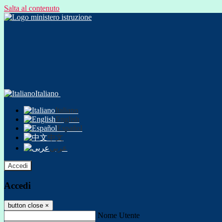
Salta al contenuto
Italiano
Italiano
English
Español
中文
عربى
Accedi
Accedi
button close
×
Nome Utente