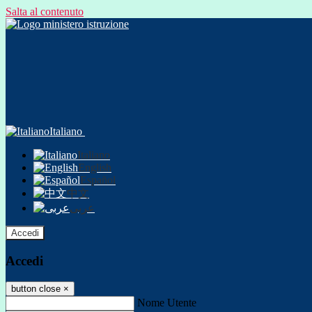
Salta al contenuto
Italiano
Italiano
English
Español
中文
عربى
Accedi
Accedi
button close
×
Nome Utente