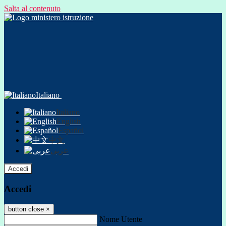
Salta al contenuto
Italiano
Italiano
English
Español
中文
عربى
Accedi
Accedi
button close
×
Nome Utente