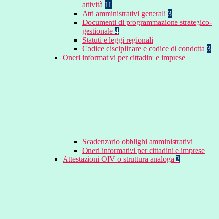
attività
11
Atti amministrativi generali
3
Documenti di programmazione strategico-
gestionale
4
Statuti e leggi regionali
Codice disciplinare e codice di condotta
3
Oneri informativi per cittadini e imprese
Scadenzario obblighi amministrativi
Oneri informativi per cittadini e imprese
Attestazioni OIV o struttura analoga
2