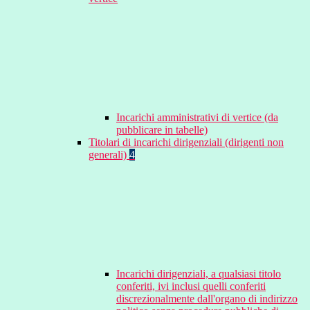
Incarichi amministrativi di vertice (da
pubblicare in tabelle)
Titolari di incarichi dirigenziali (dirigenti non
generali)
4
Incarichi dirigenziali, a qualsiasi titolo
conferiti, ivi inclusi quelli conferiti
discrezionalmente dall'organo di indirizzo